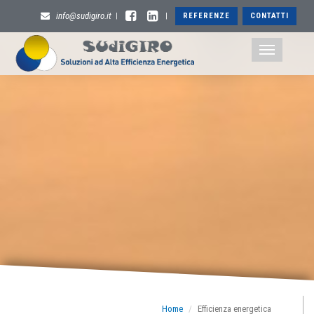
info@sudigiro.it
REFERENZE
CONTATTI
|
|
Toggle
navigation
Home
Efficienza energetica