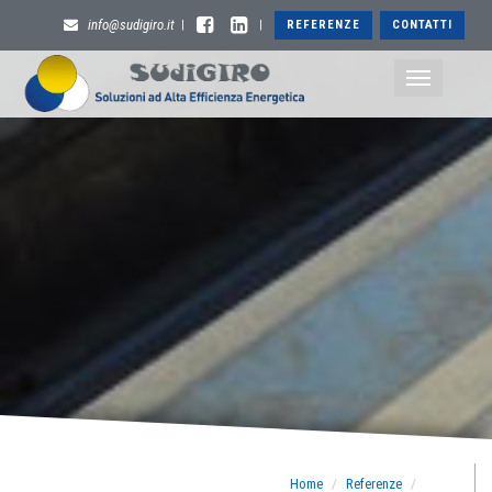
info@sudigiro.it
REFERENZE
CONTATTI
|
|
Toggle
navigation
Home
Referenze