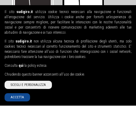
Il sito
sudigiro.it
utilizza cookie tecnici necessari alla navigazione e funzionali
all'erogazione del servizio. Utilizza i cookie anche per fornirti un'esperienza di
navigazione sempre migliore, per facilitare le interazioni con le nostre funzionalità
social e per consentirti di ricevere comunicazioni di marketing aderenti alle tue
abitudini di navigazione e ai tuoi interessi.
Il sito
sudigiro.it
non utilizza alcuna tecnica di profilazione degli utenti, ma solo
cookies tecnici necessari al corretto funzionamento del sito e strumenti statistici. E'
necessario fare attenzione all'uso di funzioni che interagiscono con i social network;
potrebbero tracciare la tua navigazione con i loro cookies.
Consulta
quì
la policy estesa.
Chiudendo questo banner acconsenti all'uso dei cookie.
SCEGLI E PERSONALIZZA
ACCETTA
UNI EN ISO
F-GAS DPR
9001:2015
146/2018
REG. NUM. 13998-
A
MENU